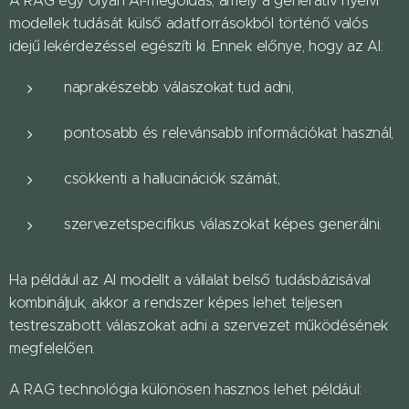
A RAG egy olyan AI-megoldás, amely a generatív nyelvi
modellek tudását külső adatforrásokból történő valós
idejű lekérdezéssel egészíti ki. Ennek előnye, hogy az AI:
naprakészebb válaszokat tud adni,
pontosabb és relevánsabb információkat használ,
csökkenti a hallucinációk számát,
szervezetspecifikus válaszokat képes generálni.
Ha például az AI modellt a vállalat belső tudásbázisával
kombináljuk, akkor a rendszer képes lehet teljesen
testreszabott válaszokat adni a szervezet működésének
megfelelően.
A RAG technológia különösen hasznos lehet például: