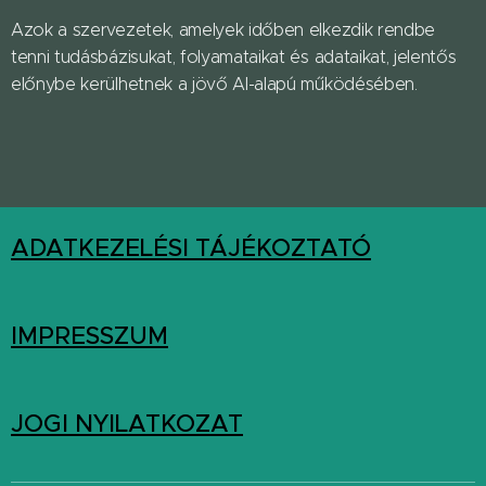
Azok a szervezetek, amelyek időben elkezdik rendbe
tenni tudásbázisukat, folyamataikat és adataikat, jelentős
előnybe kerülhetnek a jövő AI-alapú működésében.
ADATKEZELÉSI TÁJÉKOZTATÓ
IMPRESSZUM
JOGI NYILATKOZAT