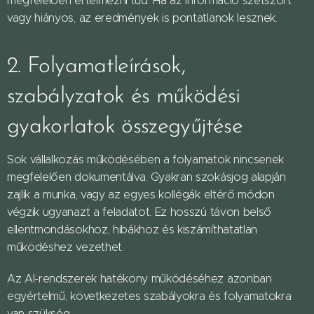
megfelelően értelmezni tud. Ha az információ szétszórt
vagy hiányos, az eredmények is pontatlanok lesznek.
2. Folyamatleírások,
szabályzatok és működési
gyakorlatok összegyűjtése
Sok vállalkozás működésében a folyamatok nincsenek
megfelelően dokumentálva. Gyakran szokásjog alapján
zajlik a munka, vagy az egyes kollégák eltérő módon
végzik ugyanazt a feladatot. Ez hosszú távon belső
ellentmondásokhoz, hibákhoz és kiszámíthatatlan
működéshez vezethet.
Az AI-rendszerek hatékony működéséhez azonban
egyértelmű, következetes szabályokra és folyamatokra
van szükség.