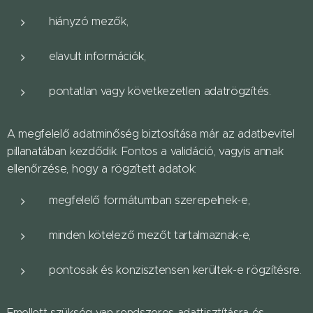
hiányzó mezők,
elavult információk,
pontatlan vagy következetlen adatrögzítés.
A megfelelő adatminőség biztosítása már az adatbevitel
pillanatában kezdődik. Fontos a validáció, vagyis annak
ellenőrzése, hogy a rögzített adatok:
megfelelő formátumban szerepelnek-e,
minden kötelező mezőt tartalmaznak-e,
pontosak és konzisztensen kerültek-e rögzítésre.
Emellett szükség van rendszeres adattisztításra és