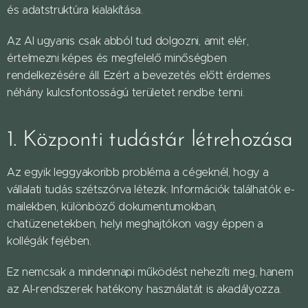
és adatstruktúra kialakítása.
Az AI ugyanis csak abból tud dolgozni, amit elér,
értelmezni képes és megfelelő minőségben
rendelkezésére áll. Ezért a bevezetés előtt érdemes
néhány kulcsfontosságú területet rendbe tenni.
1. Központi tudástár létrehozása
Az egyik leggyakoribb probléma a cégeknél, hogy a
vállalati tudás szétszórva létezik. Információk találhatók e-
mailekben, különböző dokumentumokban,
chatüzenetekben, helyi meghajtókon vagy éppen a
kollégák fejében.
Ez nemcsak a mindennapi működést nehezíti meg, hanem
az AI-rendszerek hatékony használatát is akadályozza.