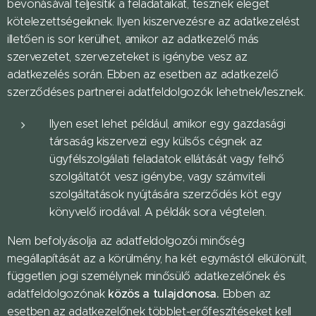
bevonásával teljesítik a feladataikat, tesznek eleget
kötelezettségeiknek. Ilyen kiszervezésre az adatkezelést
illetően is sor kerülhet, amikor az adatkezelő más
szervezetet, szervezeteket is igénybe vesz az
adatkezelés során. Ebben az esetben az adatkezelő
szerződéses partnerei adatfeldolgozók lehetnek/lesznek.
Ilyen eset lehet például, amikor egy gazdasági
társaság kiszervezi egy külsős cégnek az
ügyfélszolgálati feladatok ellátását vagy felhő
szolgáltatót vesz igénybe, vagy számviteli
szolgáltatások nyújtására szerződés köt egy
könyvelő irodával. A példák sora végtelen.
Nem befolyásolja az adatfeldolgozói minőség
megállapítását az a körülmény, ha két egymástól elkülönült,
független jogi személynek minősülő adatkezelőnek és
közös a tulajdonosa.
adatfeldolgozónak
Ebben az
esetben az adatkezelőnek többlet-erőfeszítéseket kell