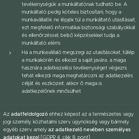
tevékenységük a munkáltatónak tudható be. A
munkáltató pedig köteles biztosítani, hogy a
munkavállalók ne lépjék túl a munkáltató utasításait,
ezt megfelelő informatikai biztonsági szabályokkal
és ellenőrzéssel, belső képzésekkel tudja a
munkáltató elérni.
Ha a munkavállaló megszegi az utasításokat, túllép
a munkakörén és elkezd a saját javára, a maga
hasznára adatkezelési tevékenységet végezni,
tehát elkezdi maga meghatározni az adatkezelés
célját és eszközeit, akkor ő maga is
adatkezelőnek minősülhet.
adatfeldolgozó
Az
ehhez képest az a természetes vagy
jogi személy, közhatalmi szerv, ügynökség vagy bármely
az adatkezelő nevében személyes
egyéb szerv, amely
adatokat kezel
[GDPR 4. cikk 8. pont].