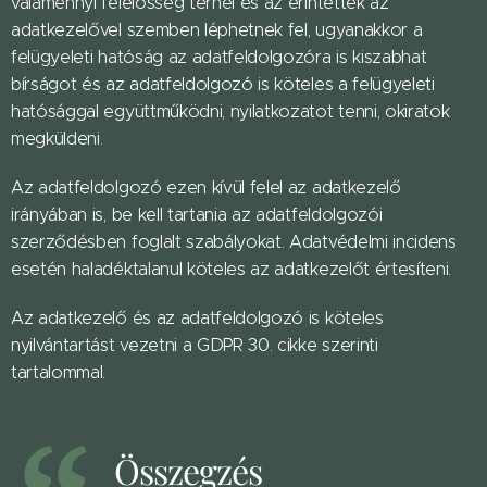
valamennyi felelősség terhel és az érintettek az
adatkezelővel szemben léphetnek fel, ugyanakkor a
felügyeleti hatóság az adatfeldolgozóra is kiszabhat
bírságot és az adatfeldolgozó is köteles a felügyeleti
hatósággal együttműködni, nyilatkozatot tenni, okiratok
megküldeni.
Az adatfeldolgozó ezen kívül felel az adatkezelő
irányában is, be kell tartania az adatfeldolgozói
szerződésben foglalt szabályokat. Adatvédelmi incidens
esetén haladéktalanul köteles az adatkezelőt értesíteni.
Az adatkezelő és az adatfeldolgozó is köteles
nyilvántartást vezetni a GDPR 30. cikke szerinti
tartalommal.
Összegzés