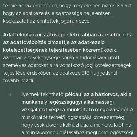
tennie annak érdekében, hogy megfelelően biztosítsa azt,
hogy az adatkezelés e sajátossága ne jelentsen
kockázatot az érintettek jogaira nézve.
Adatfeldolgozói státusz jön létre abban az esetben
ha
,
az adattovábbítás címzettje az adatkezelő
kötelezettségének teljesítésében közreműködik
,
azonban a tevékenysége során a tudomására jutott
személyes adatokat a rá vonatkozó jogi kötelezettségek
teljesítése érdekében az adatkezelőtől függetlenül
tovább kezeli.
például az a háziorvos, aki a
Ilyennek tekinthető
munkahelyi egészségügyi alkalmassági
vizsgálatot végzi a munkáltató megbízásából
. A
munkáltatót terhelő jogszabályi kötelezettség,
hogy csak akkor alkalmazhatja a munkavállalót, ha
a munkakörének ellátásához megfelelő egészségi