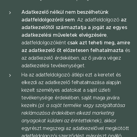
Adatkezelő nélkül nem beszélhetünk
adatfeldolgozóról sem
az
. Az adatfeldolgozó
adatkezelőtől származtatja a jogát az egyes
adatkezelési műveletek elvégzésére
,
csak azt teheti meg, amire
adatfeldolgozóként
az adatkezelő őt előzetesen felhatalmazta
és
az adatkezelő érdekében, az ő javára végez
adatkezelési tevékenységet.
Ha az adatfeldolgozó átlépi ezt a keretet és
elkezdi az adatkezelő felhatalmazása alapján
kezelt személyes adatokat a saját üzleti
tevékenysége érdekében, saját maga javára
kezelni
(pl. a saját terméke vagy szolgáltatása
reklámozása érdekében elkezd marketing
anyagokat küldeni az érintetteknek),
akkor
egyrészt megszegi az adatkezelővel megkötött
adatfeldolgozói szerződést, másrészt önálló