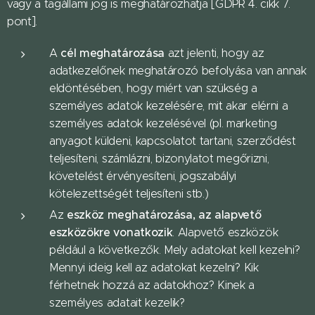
vagy a tagállami jog is meghatározhatja [GDPR 4. cikk 7.
pont].
cél meghatározása
A
azt jelenti, hogy az
adatkezelőnek meghatározó befolyása van annak
eldöntésében, hogy miért van szükség a
személyes adatok kezelésére, mit akar elérni a
személyes adatok kezelésével (pl. marketing
anyagot küldeni, kapcsolatot tartani, szerződést
teljesíteni, számlázni, bizonylatot megőrizni,
követelést érvényesíteni, jogszabályi
kötelezettségét teljesíteni stb.)
eszköz meghatározása, az alapvető
Az
eszközökre vonatkozik
. Alapvető eszközök
például a következők. Mely adatokat kell kezelni?
Mennyi ideig kell az adatokat kezelni? Kik
férhetnek hozzá az adatokhoz? Kinek a
személyes adatait kezelik?