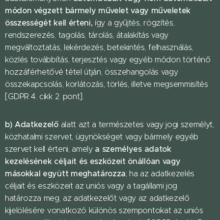
módon végzett bármely művelet vagy műveletek
összességét kell érteni,
így a gyűjtés, rögzítés,
rendszerezés, tagolás, tárolás, átalakítás vagy
megváltoztatás, lekérdezés, betekintés, felhasználás,
közlés továbbítás, terjesztés vagy egyéb módon történő
hozzáférhetővé tétel útján, összehangolás vagy
összekapcsolás, korlátozás, törlés, illetve megsemmisítés
[GDPR 4. cikk 2. pont].
b) Adatkezelő
alatt azt a természetes vagy jogi személyt,
közhatalmi szervet, ügynökséget vagy bármely egyéb
a személyes adatok
szervet kell érteni, amely
kezelésének céljait és eszközeit önállóan vagy
másokkal együtt meghatározza
; ha az adatkezelés
céljait és eszközeit az uniós vagy a tagállami jog
határozza meg, az adatkezelőt vagy az adatkezelő
kijelölésére vonatkozó különös szempontokat az uniós