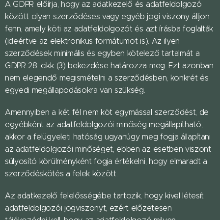
A GDPR előírja, hogy az adatkezelő és adatfeldolgozó
között olyan szerződéses vagy egyéb jogi viszony álljon
fenn, amely köti az adatfeldolgozót és azt írásba foglalták
(ideértve az elektronikus formátumot is). Az ilyen
szerződések minimális és egyben kötelező tartalmát a
GDPR 28. cikk (3) bekezdése határozza meg. Ezt azonban
nem elegendő megismételni a szerződésben, konkrét és
egyedi megállapodásokra van szükség.
Amennyiben a két fél nem köt egymással szerződést, de
egyébként az adatfeldolgozói minőség megállapítható,
akkor a felügyeleti hatóság ugyanúgy meg fogja állapítani
az adatfeldolgozói minőséget, ebben az esetben viszont
súlyosító körülményként fogja értékelni, hogy elmaradt a
szerződéskötés a felek között.
Az adatkezelő felelősségébe tartozik, hogy kivel létesít
adatfeldolgozói jogviszonyt, ezért előzetesen