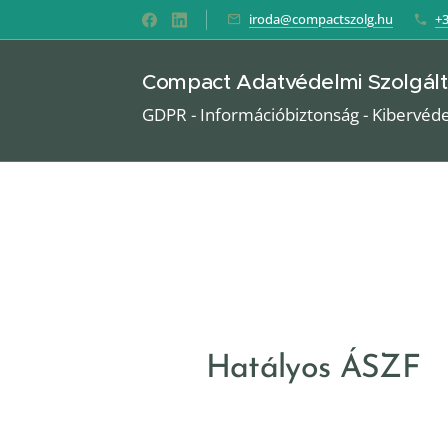
iroda@compactszolg.hu
+3
Compact Adatvédelmi Szolgált
GDPR - Információbiztonság - Kibervéd
Hatályos ÁSZF