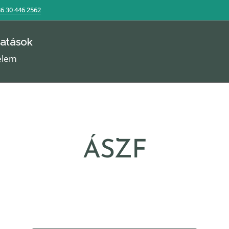
6 30 446 2562
atások
elem
ÁSZF